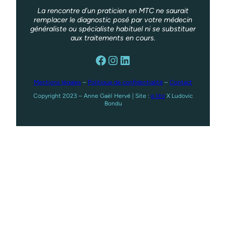
La rencontre d’un praticien en MTC ne saurait
remplacer le diagnostic posé par votre médecin
généraliste ou spécialiste habituel ni se substituer
aux traitements en cours.
Facebook
Instagram
LinkedIn
Mentions légales
–
Politique de confidentialité
–
Contact
Copyright 2023 – Anne Gaël Hervé | Site :
e.lito
X Ludovic
Bondu