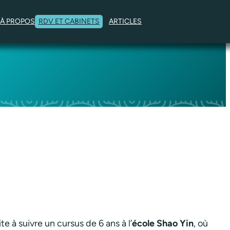
À PROPOS
RDV ET CABINETS
ARTICLES
e à suivre un cursus de 6 ans à l’
école Shao Yin
, où