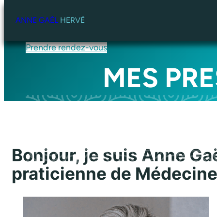
Aller
au
ANNE GAÈL
HERVÉ
contenu
Prendre rendez-vous
MES PRE
Bonjour, je suis Anne Ga
praticienne de Médecine 