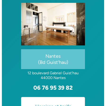
Nantes
(Bd Guist’hau)
12 boulevard Gabriel Guist’hau
44000 Nantes
06 76 95 39 82