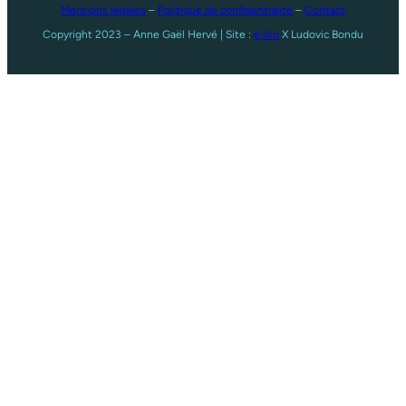
Mentions légales
–
Politique de confidentialité
–
Contact
Copyright 2023 – Anne Gaël Hervé | Site :
e.lito
X Ludovic Bondu