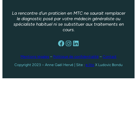
La rencontre d’un praticien en MTC ne saurait remplacer
le diagnostic posé par votre médecin généraliste ou
spécialiste habituel ni se substituer aux traitements en
cours.
Facebook
Instagram
LinkedIn
Mentions légales
–
Politique de confidentialité
–
Contact
Copyright 2023 – Anne Gaël Hervé | Site :
e.lito
X Ludovic Bondu